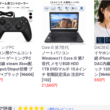
ングPC
Core i5 第7世代
DAC対応
コン用ゲームコント
ノートパソコン
イヤホン
ー ゲーミングPC
Windows11 Core i5 第7
続 iPho
線 steam Xbox配
世代 メモリ8GB HDD
DAC内
nput/DInput切替 ブ
1TB DVDマルチ 15.6イン
ック 12
×ブラック [96606]
チ 初期設定済み 注目PC
ン [9646
0円
[102]
650円
21,660円
★★★★★
ア評価：
（4件のレビュー）