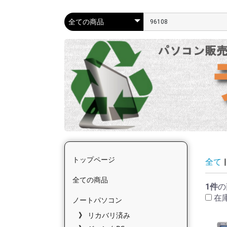
トップページ
全て
|
全ての商品
1件
の
在
ノートパソコン
リカバリ済み