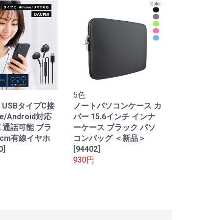
5色
 USBタイプC接
ノートパソコンケース カ
ne/Android対応
バー 15.6インチ インナ
蔵 通話可能 ブラ
ーケース ブラック パソ
0cm有線イヤホ
コンバッグ ＜新品＞
0]
[94402]
930円