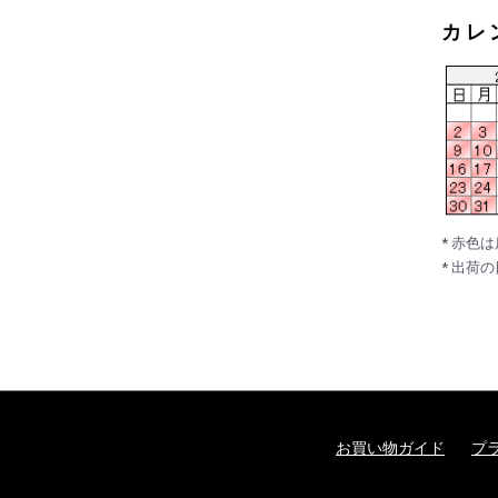
カレ
* 赤色
* 出荷
お買い物ガイド
プ