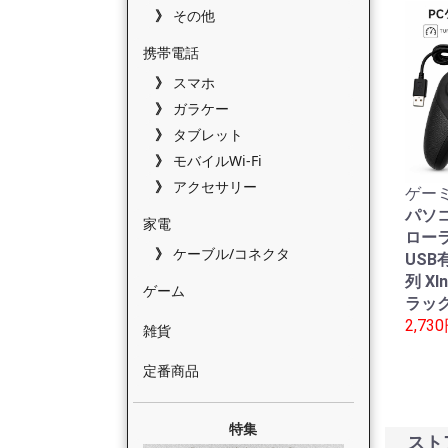
その他
携帯電話
スマホ
ガラケー
タブレット
モバイルWi-Fi
アクセサリー
ゲーミ
パソ
家電
ローラ
ケーブル/コネクタ
USB有
列 XI
ゲーム
ラック
2,73
雑貨
定番商品
特集
スト