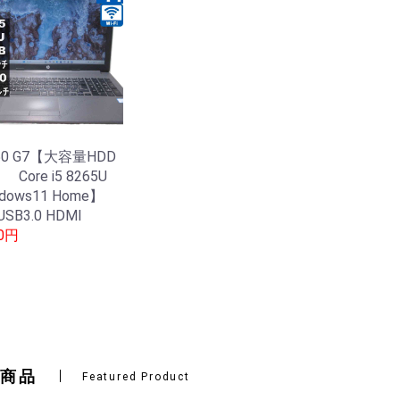
50 G7【大容量HDD
Core i5 8265U
dows11 Home】
 USB3.0 HDMI
70円
商品
Featured Product