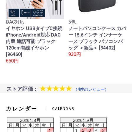
DAC対応
5色
イヤホン USBタイプC接続
ノートパソコンケース カバ
iPhone/Android対応 DAC
ー 15.6インチ インナーケ
内蔵 通話可能 ブラック
ース ブラック パソコンバ
120cm有線イヤホン
ッグ ＜新品＞ [94402]
[96460]
930円
650円
★★★★★
ストア評価：
（4件のレビュー）
カレンダー
CALENDAR