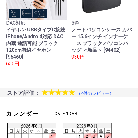
DAC対応
5色
イヤホン USBタイプC接続
ノートパソコンケース カバ
iPhone/Android対応 DAC
ー 15.6インチ インナーケ
内蔵 通話可能 ブラック
ース ブラック パソコンバ
120cm有線イヤホン
ッグ ＜新品＞ [94402]
[96460]
930円
650円
★★★★★
ストア評価：
（4件のレビュー）
カレンダー
CALENDAR