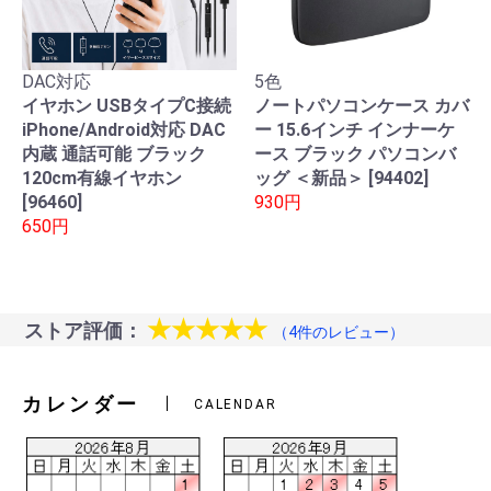
DAC対応
5色
イヤホン USBタイプC接続
ノートパソコンケース カバ
iPhone/Android対応 DAC
ー 15.6インチ インナーケ
内蔵 通話可能 ブラック
ース ブラック パソコンバ
120cm有線イヤホン
ッグ ＜新品＞ [94402]
[96460]
930円
650円
★★★★★
ストア評価：
（4件のレビュー）
カレンダー
CALENDAR