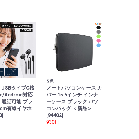
5色
 USBタイプC接
ノートパソコンケース カ
ne/Android対応
バー 15.6インチ インナ
蔵 通話可能 ブラ
ーケース ブラック パソ
0cm有線イヤホ
コンバッグ ＜新品＞
0]
[94402]
930円