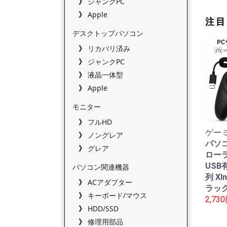
ジャンクPC
Apple
注目
デスクトップパソコン
リカバリ済み
ジャンクPC
液晶一体型
Apple
モニター
フルHD
ゲーミ
ノングレア
パソ
グレア
ローラ
USB有
パソコン関連機器
列 XI
ACアダプター
ラック
キーボード/マウス
2,73
HDD/SSD
修理用部品