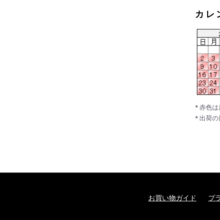
カレ
* 赤色
* 出荷
お買い物ガイド
プ