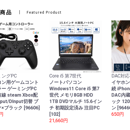
商品
Featured Product
ングPC
Core i5 第7世代
DAC対応
コン用ゲームコント
ノートパソコン
イヤホン
ー ゲーミングPC
Windows11 Core i5 第7
続 iPho
線 steam Xbox配
世代 メモリ8GB HDD
DAC内
nput/DInput切替 ブ
1TB DVDマルチ 15.6イン
ック 12
×ブラック [96606]
チ 初期設定済み 注目PC
ン [9646
0円
[102]
650円
21,660円