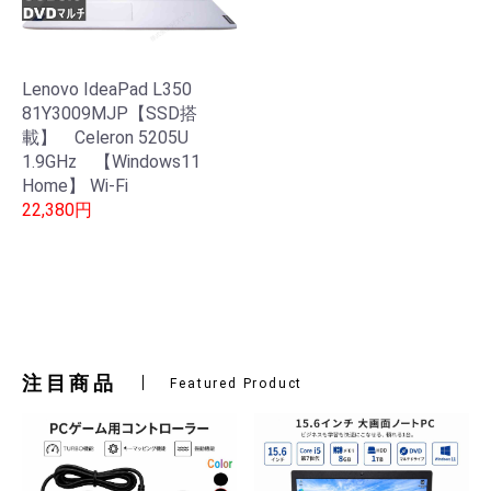
Lenovo IdeaPad L350
81Y3009MJP【SSD搭
載】 Celeron 5205U
1.9GHz 【Windows11
Home】 Wi-Fi
22,380円
注目商品
Featured Product