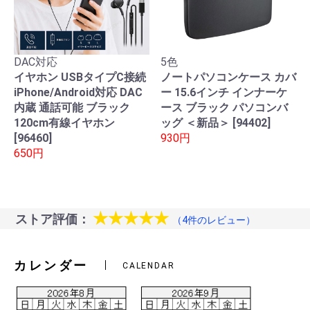
DAC対応
5色
イヤホン USBタイプC接続
ノートパソコンケース カバ
iPhone/Android対応 DAC
ー 15.6インチ インナーケ
内蔵 通話可能 ブラック
ース ブラック パソコンバ
120cm有線イヤホン
ッグ ＜新品＞ [94402]
[96460]
930円
650円
★★★★★
ストア評価：
（4件のレビュー）
カレンダー
CALENDAR