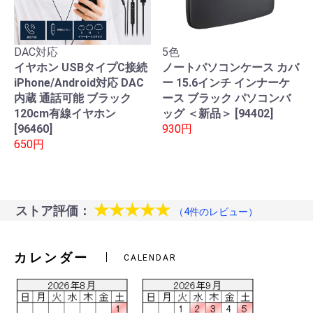
DAC対応
5色
イヤホン USBタイプC接続
ノートパソコンケース カバ
iPhone/Android対応 DAC
ー 15.6インチ インナーケ
内蔵 通話可能 ブラック
ース ブラック パソコンバ
120cm有線イヤホン
ッグ ＜新品＞ [94402]
[96460]
930円
650円
★★★★★
ストア評価：
（4件のレビュー）
カレンダー
CALENDAR