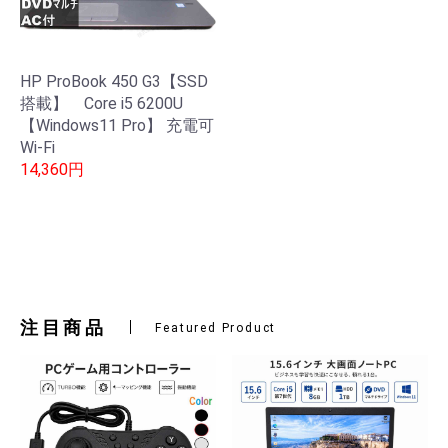
HP ProBook 450 G3【SSD
搭載】 Core i5 6200U
【Windows11 Pro】 充電可
Wi-Fi
14,360円
注目商品
Featured Product