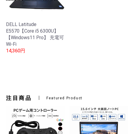
DELL Latitude
E5570【Core i5 6300U】
【Windows11 Pro】 充電可
Wi-Fi
14,360円
注目商品
Featured Product