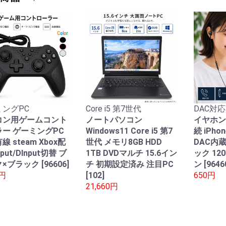
ングPC
Core i5 第7世代
DAC対応
コン用ゲームコント
ノートパソコン
イヤホン
ー ゲーミングPC
Windows11 Core i5 第7
続 iPho
線 steam Xbox配
世代 メモリ8GB HDD
DAC内
nput/DInput切替 ブ
1TB DVDマルチ 15.6イン
ック 12
×ブラック [96606]
チ 初期設定済み 注目PC
ン [9646
0円
[102]
650円
21,660円