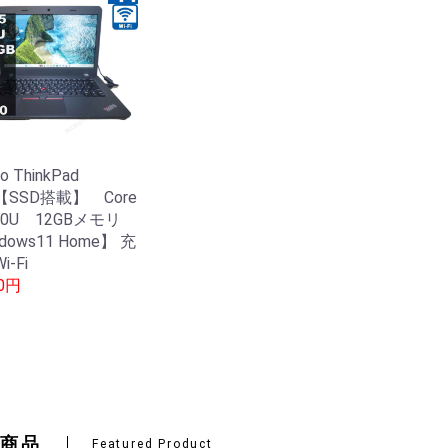
o ThinkPad
0【SSD搭載】 Core
6200U 12GBメモリ
dows11 Home】 充
i-Fi
80円
商品
Featured Product