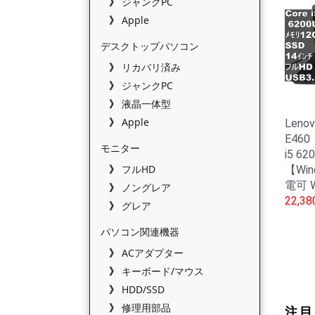
ジャンクPC
Apple
デスクトップパソコン
リカバリ済み
ジャンクPC
液晶一体型
Apple
Lenov
E46
モニター
i5 
フルHD
【Win
電可 W
ノングレア
22,3
グレア
パソコン関連機器
ACアダプター
キーボード/マウス
HDD/SSD
修理用部品
注目