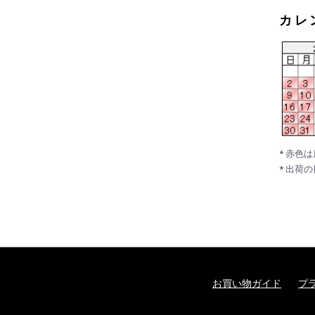
カレ
* 赤色
* 出荷
お買い物ガイド
プ