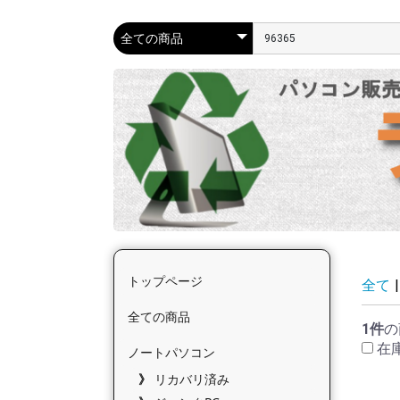
トップページ
全て
|
全ての商品
1件
の
在
ノートパソコン
リカバリ済み