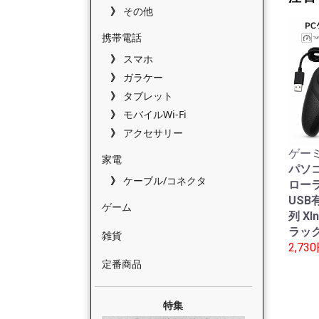
その他
携帯電話
スマホ
ガラケー
タブレット
モバイルWi-Fi
アクセサリー
ゲーミ
家電
パソ
ケーブル/コネクタ
ローラ
USB有
ゲーム
列 XI
ラック
雑貨
2,73
定番商品
特集