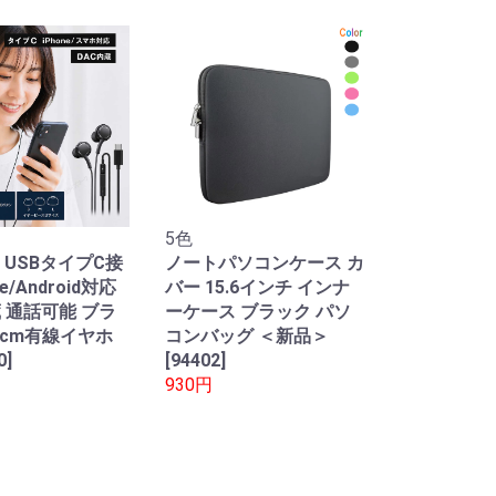
5色
 USBタイプC接
ノートパソコンケース カ
ne/Android対応
バー 15.6インチ インナ
蔵 通話可能 ブラ
ーケース ブラック パソ
0cm有線イヤホ
コンバッグ ＜新品＞
0]
[94402]
930円