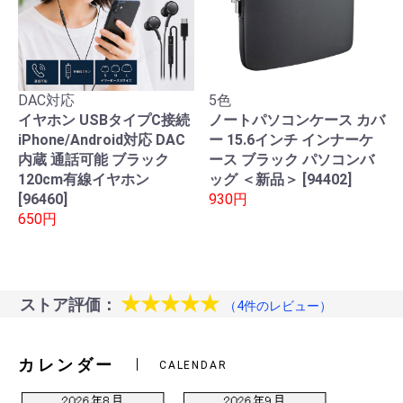
DAC対応
5色
イヤホン USBタイプC接続
ノートパソコンケース カバ
iPhone/Android対応 DAC
ー 15.6インチ インナーケ
内蔵 通話可能 ブラック
ース ブラック パソコンバ
120cm有線イヤホン
ッグ ＜新品＞ [94402]
[96460]
930円
650円
★★★★★
ストア評価：
（4件のレビュー）
カレンダー
CALENDAR