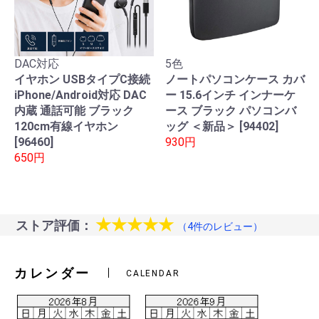
DAC対応
5色
イヤホン USBタイプC接続
ノートパソコンケース カバ
iPhone/Android対応 DAC
ー 15.6インチ インナーケ
内蔵 通話可能 ブラック
ース ブラック パソコンバ
120cm有線イヤホン
ッグ ＜新品＞ [94402]
[96460]
930円
650円
★★★★★
ストア評価：
（4件のレビュー）
カレンダー
CALENDAR