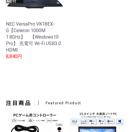
NEC VersaPro VK18EX-
G【Celeron 1000M
1.8GHz】 【Windows10
Pro】 充電可 Wi-Fi USB3.0
HDMI
8,840円
注目商品
Featured Product