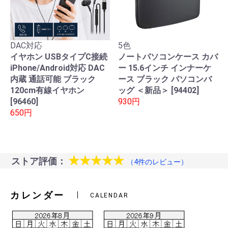
DAC対応
5色
イヤホン USBタイプC接続
ノートパソコンケース カバ
iPhone/Android対応 DAC
ー 15.6インチ インナーケ
内蔵 通話可能 ブラック
ース ブラック パソコンバ
120cm有線イヤホン
ッグ ＜新品＞ [94402]
[96460]
930円
650円
★★★★★
ストア評価：
（4件のレビュー）
カレンダー
CALENDAR