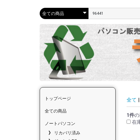
トップページ
全て
|
全ての商品
1件
の
在
ノートパソコン
リカバリ済み