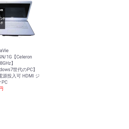
aVie
GN/1G【Celeron
1.8GHz】
ndows7世代のPC】
電源投入可 HDMI ジ
PC
0円