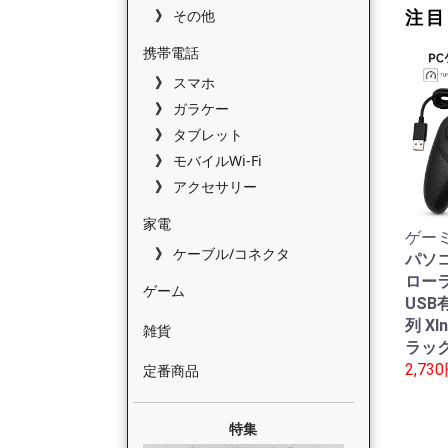
その他
注目
携帯電話
スマホ
ガラケー
タブレット
モバイルWi-Fi
アクセサリー
家電
ゲーミ
ケーブル/コネクタ
パソ
ローラ
ゲーム
USB有
列 XI
雑貨
ラック
2,73
定番商品
特集