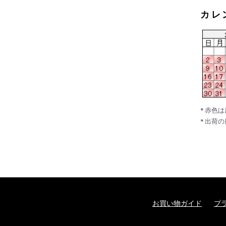
カレ
* 赤色
* 出荷
お買い物ガイド
プ