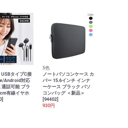
5色
 USBタイプC接
ノートパソコンケース カ
ne/Android対応
バー 15.6インチ インナ
蔵 通話可能 ブラ
ーケース ブラック パソ
0cm有線イヤホ
コンバッグ ＜新品＞
0]
[94402]
930円