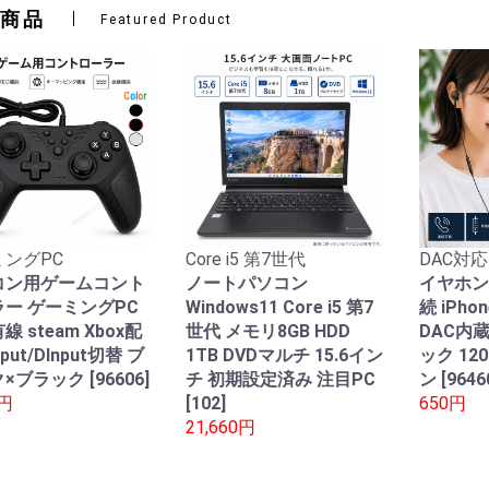
商品
Featured Product
ングPC
Core i5 第7世代
DAC対応
コン用ゲームコント
ノートパソコン
イヤホン
ー ゲーミングPC
Windows11 Core i5 第7
続 iPho
線 steam Xbox配
世代 メモリ8GB HDD
DAC内
nput/DInput切替 ブ
1TB DVDマルチ 15.6イン
ック 12
×ブラック [96606]
チ 初期設定済み 注目PC
ン [9646
0円
[102]
650円
21,660円